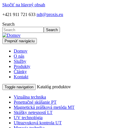
Skočiť na hlavný obsah
+421 911 721 633
ndt@proxis.eu
Search
Search
Prepnúť navigáciu
Domov
O nás
Služby
Produkty
Články
Kontakt
Katalóg produktov
Toggle navigation
Vizuálna technika
Penetračné skúšanie PT
Magnetická prášková metóda MT
Skúšky netesností LT
UV technológia
Ultrazvuková kontrola UT
Meracia technika