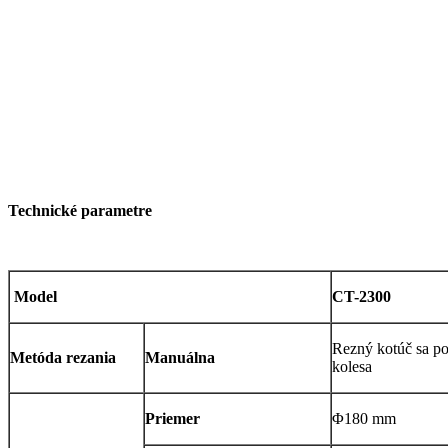
Technické parametre
Model
CT-2300
Rezný kotúč sa p
Metóda rezania
Manuálna
kolesa
Priemer
Φ180 mm