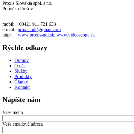
Proxis Slovakia spol. s r.o.
Pobočka Prešov
mobil: 00421 911 721 633
e-mail:
proxis.ndt@gmail.com
http:
www.proxis-ndt.sk
,
www.videoscope.sk
Rýchle odkazy
Domov
O nás
Služby
Produkty
Články
Kontakt
Napíšte nám
Vaše meno
Vaša emailová adresa