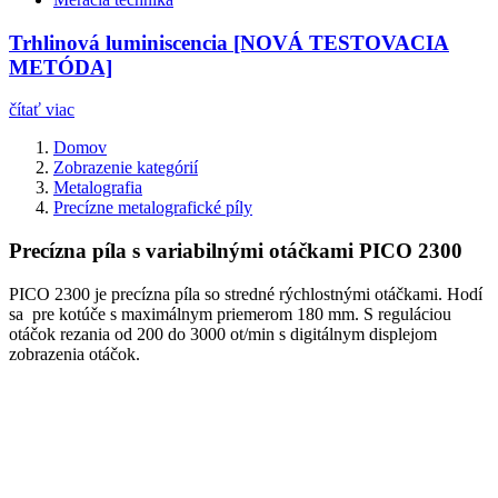
Trhlinová luminiscencia [NOVÁ TESTOVACIA
METÓDA]
čítať viac
Domov
Zobrazenie kategórií
Metalografia
Precízne metalografické píly
Precízna píla s variabilnými otáčkami PICO 2300
PICO 2300 je precízna píla so stredné rýchlostnými otáčkami. Hodí
sa pre kotúče s maximálnym priemerom 180 mm. S reguláciou
otáčok rezania od 200 do 3000 ot/min s digitálnym displejom
zobrazenia otáčok.