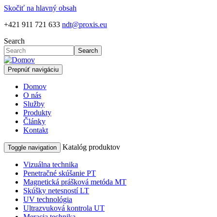
Skočiť na hlavný obsah
+421 911 721 633
ndt@proxis.eu
Search
Search
Prepnúť navigáciu
Domov
O nás
Služby
Produkty
Články
Kontakt
Katalóg produktov
Toggle navigation
Vizuálna technika
Penetračné skúšanie PT
Magnetická prášková metóda MT
Skúšky netesností LT
UV technológia
Ultrazvuková kontrola UT
Meracia technika