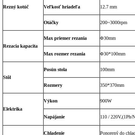
Rezný kotúč
Veľkosť hriadeľa
12.7 mm
Otáčky
200~3000rpm
Max priemer rezania
Φ30mm
Rezacia kapacita
Max rozmer rezania
Φ30*100mm
Posún stola
100mm
Stôl
Rozmery
350*370mm
Výkon
900W
Elektrika
Napájanie
110 / 220V,(1Ph
Chladenie
Ponorený do chlad