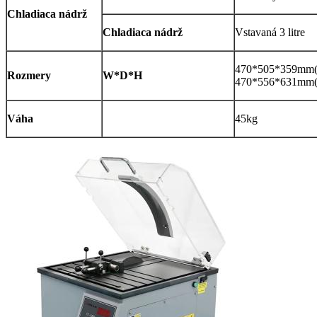
Chladiaca nádrž
Chladiaca nádrž
Vstavaná 3 litre
470*505*359mm(z
Rozmery
W*D*H
470*556*631mm(o
Váha
45kg