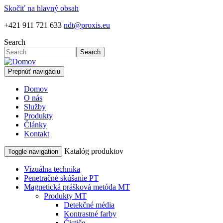
Skočiť na hlavný obsah
+421 911 721 633
ndt@proxis.eu
Search
Search
Prepnúť navigáciu
Domov
O nás
Služby
Produkty
Články
Kontakt
Katalóg produktov
Toggle navigation
Vizuálna technika
Penetračné skúšanie PT
Magnetická prášková metóda MT
Produkty MT
Detekčné média
Kontrastné farby
Čističe