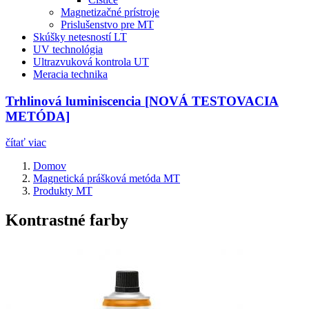
Magnetizačné prístroje
Prislušenstvo pre MT
Skúšky netesností LT
UV technológia
Ultrazvuková kontrola UT
Meracia technika
Trhlinová luminiscencia [NOVÁ TESTOVACIA
METÓDA]
čítať viac
Domov
Magnetická prášková metóda MT
Produkty MT
Kontrastné farby