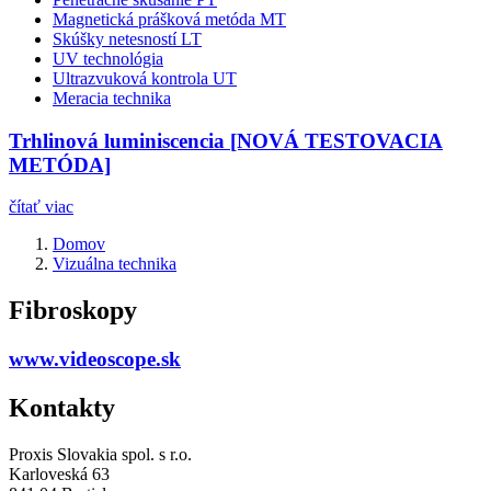
Magnetická prášková metóda MT
Skúšky netesností LT
UV technológia
Ultrazvuková kontrola UT
Meracia technika
Trhlinová luminiscencia [NOVÁ TESTOVACIA
METÓDA]
čítať viac
Domov
Vizuálna technika
Fibroskopy
www.videoscope.sk
Kontakty
Proxis Slovakia spol. s r.o.
Karloveská 63