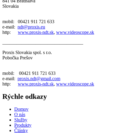
841 04 Bratislava
Slovakia
mobil: 00421 911 721 633
e-mail:
ndt@proxis.eu
http:
www.proxis-ndt.sk
,
www.videoscope.sk
__________________________________
Proxis Slovakia spol. s r.o.
Pobočka Prešov
mobil: 00421 911 721 633
e-mail:
proxis.ndt@gmail.com
http:
www.proxis-ndt.sk
,
www.videoscope.sk
Rýchle odkazy
Domov
O nás
Služby
Produkty
Články