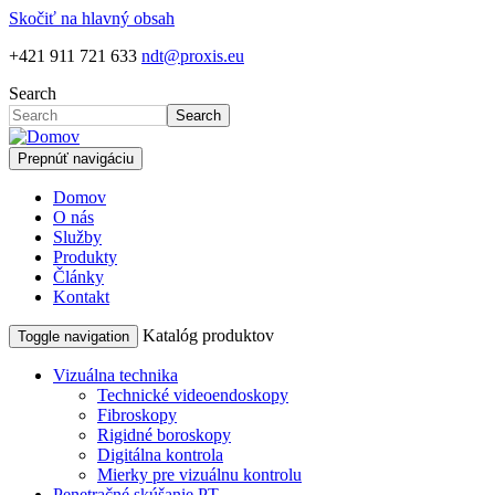
Skočiť na hlavný obsah
+421 911 721 633
ndt@proxis.eu
Search
Search
Prepnúť navigáciu
Domov
O nás
Služby
Produkty
Články
Kontakt
Katalóg produktov
Toggle navigation
Vizuálna technika
Technické videoendoskopy
Fibroskopy
Rigidné boroskopy
Digitálna kontrola
Mierky pre vizuálnu kontrolu
Penetračné skúšanie PT