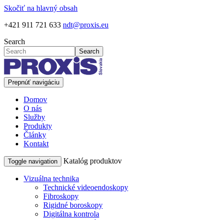
Skočiť na hlavný obsah
+421 911 721 633
ndt@proxis.eu
Search
Search
Prepnúť navigáciu
Domov
O nás
Služby
Produkty
Články
Kontakt
Katalóg produktov
Toggle navigation
Vizuálna technika
Technické videoendoskopy
Fibroskopy
Rigidné boroskopy
Digitálna kontrola