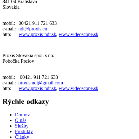
841 04 Bratislava
Slovakia
mobil: 00421 911 721 633
e-mail:
ndt@proxis.eu
http:
www.proxis-ndt.sk
,
www.videoscope.sk
__________________________________
Proxis Slovakia spol. s r.o.
Pobočka Prešov
mobil: 00421 911 721 633
e-mail:
proxis.ndt@gmail.com
http:
www.proxis-ndt.sk
,
www.videoscope.sk
Rýchle odkazy
Domov
O nás
Služby
Produkty
Články