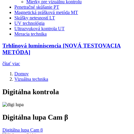
Mierky pre vizuálnu kontrolu
Penetračné skúšanie PT
Magnetická prášková metóda MT
Skúšky netesností LT
UV technológia
Ultrazvuková kontrola UT
Meracia technika
Trhlinová luminiscencia [NOVÁ TESTOVACIA
METÓDA]
čítať viac
Domov
Vizuálna technika
Digitálna kontrola
Digitálna lupa Cam β
Digitálna lupa Cam β